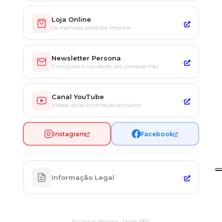
Loja Online
›
Os melhores produtos Persona
Newsletter Persona
›
Promoções e novidades em primeira mão
Canal YouTube
›
Vídeos, dicas e conteúdo exclusivo
Instagram
Facebook
›
Informação Legal
© Clínicas Persona · Desde 1992