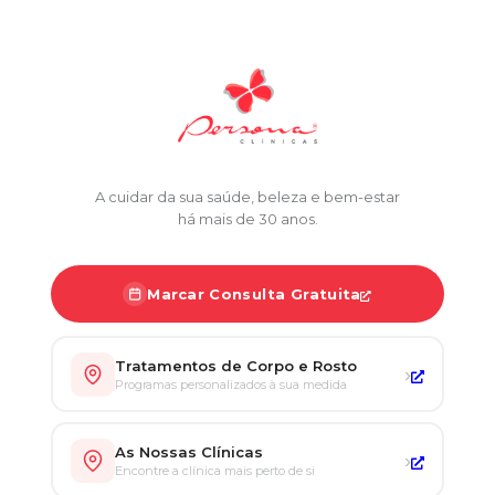
A cuidar da sua saúde, beleza e bem-estar
há mais de 30 anos.
Marcar Consulta Gratuita
Tratamentos de Corpo e Rosto
›
Programas personalizados à sua medida
As Nossas Clínicas
›
Encontre a clínica mais perto de si