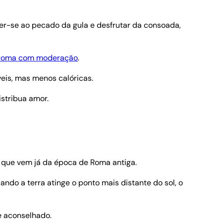
der-se ao pecado da gula e desfrutar da consoada,
e coma com moderação
.
veis, mas menos calóricas.
istribua amor.
o que vem já da época de Roma antiga.
ndo a terra atinge o ponto mais distante do sol, o
e aconselhado.