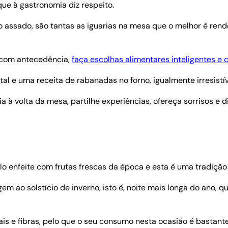
que à gastronomia diz respeito.
o assado, são tantas as iguarias na mesa que o melhor é ren
o com antecedência,
faça escolhas alimentares inteligentes 
al e uma receita de rabanadas no forno, igualmente irresistí
 à volta da mesa, partilhe experiências, ofereça sorrisos e d
lo enfeite com frutas frescas da época e esta é uma tradiçã
ao solstício de inverno, isto é, noite mais longa do ano, qua
rais e fibras, pelo que o seu consumo nesta ocasião é bastant