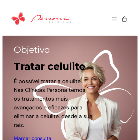
Objetivo
Tratar celulite
É possível tratar a celulite.
Nas Clínicas Persona temos
os tratamentos mais
avançados e eficazes para
eliminar a celulite, desde a sua
raiz.
Marcar consulta