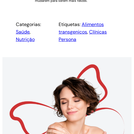
mudarem para serem mais felizes.
Categorias:
Etiquetas:
Alimentos
Saúde
, 
transgenicos
, 
Clínicas
Nutrição
Persona