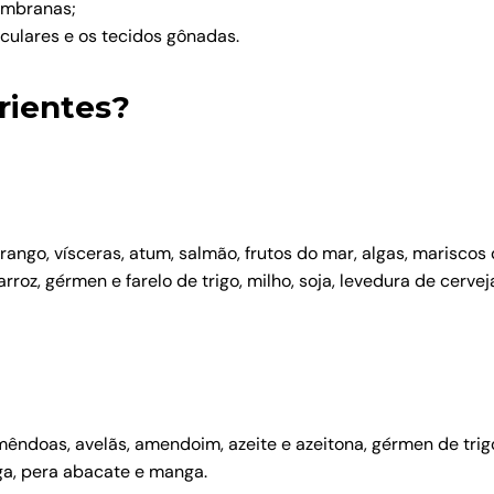
embranas;
culares e os tecidos gônadas.
rientes?
frango, vísceras, atum, salmão, frutos do mar, algas, marisco
rroz, gérmen e farelo de trigo, milho, soja, levedura de cervej
ndoas, avelãs, amendoim, azeite e azeitona, gérmen de trigo,
iga, pera abacate e manga.