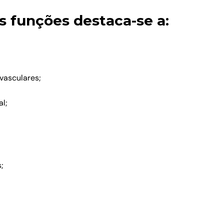
is funções destaca-se a:
vasculares;
l;
;