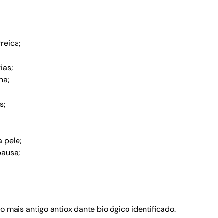
reica;
ias;
na;
s;
a pele;
pausa;
 mais antigo antioxidante biológico identificado.