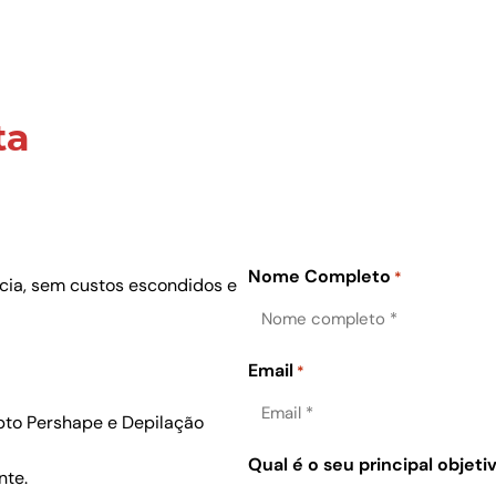
ta
Nome Completo
*
ncia, sem custos escondidos e
Email
*
pto Pershape e Depilação
Qual é o seu principal objeti
nte.