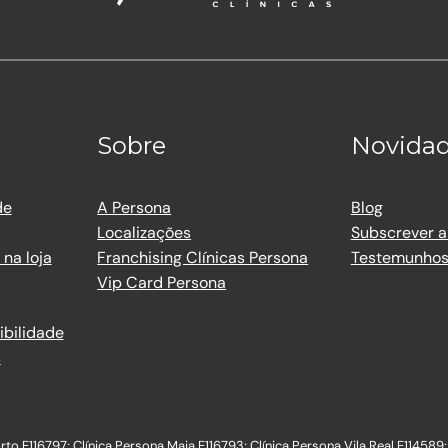
Sobre
Novida
de
A Persona
Blog
Localizações
Subscrever a
na loja
Franchising Clínicas Persona
Testemunho
Vip Card Persona
ibilidade
s
to E116797; Clínica Persona Maia E116793; Clínica Persona Vila Real E114589;