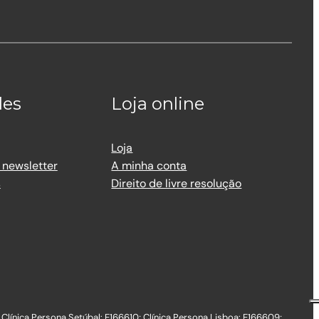
des
Loja online
Loja
 newsletter
A minha conta
s
Direito de livre resolução
 Clínica Persona Setúbal: E166610; Clínica Persona Lisboa: E166609;