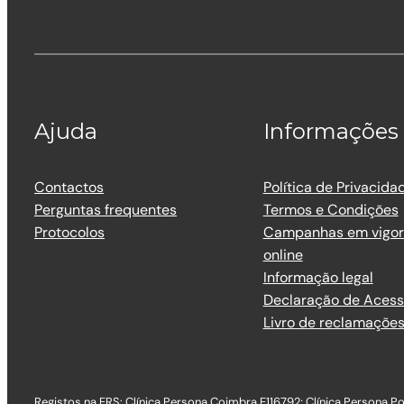
Ajuda
Informações
Contactos
Política de Privacida
Perguntas frequentes
Termos e Condições
Protocolos
Campanhas em vigor 
online
Informação legal
Declaração de Acess
Livro de reclamaçõe
Registos na ERS: Clínica Persona Coimbra E116792; Clínica Persona Por