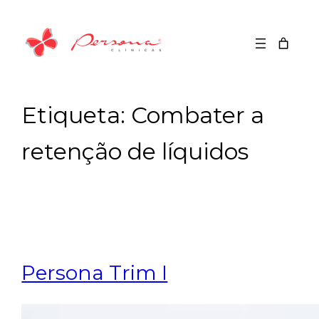
Saltar
para
o
conteúdo
Etiqueta:
Combater a
retenção de líquidos
Persona Trim I