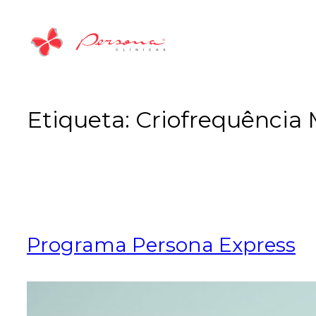
Saltar
para
o
conteúdo
Etiqueta:
Criofrequência
Programa Persona Express