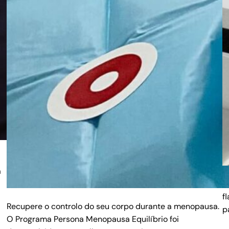
a
R
f
Recupere o controlo do seu corpo durante a menopausa.
p
O Programa Persona Menopausa Equilíbrio foi