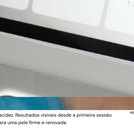
ejuvenesça com Criofrequência Max. Reduza gordura e
lacidez. Resultados visíveis desde a primeira sessão
ara uma pele firme e renovada.