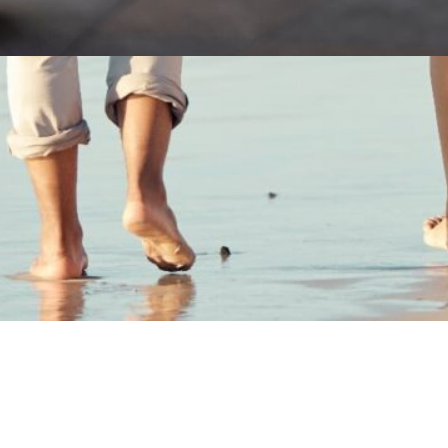
 Programa Persona Noivos foi criado para noivas e
oivos que querem estar no seu melhor no dia do
asamento, com tratamentos personalizados de
emodelação corporal e facial que garantem resultados
isíveis e naturais.