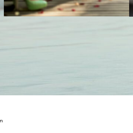
Porque em cada evento especial, a melhor versão de si
O
deve estar presente. Tratamentos de remodelação
n
corporal personalizados para que chegue ao seu grande
c
dia radiante, confiante e completamente em paz com o
r
que vê no espelho.
v
em