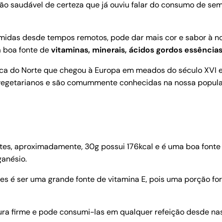
saudável de certeza que já ouviu falar do consumo de semen
idas desde tempos remotos, pode dar mais cor e sabor à no
a boa fonte de
vitaminas, minerais, ácidos gordos essências
ca do Norte que chegou à Europa em meados do século XVI e 
s vegetarianos e são comummente conhecidas na nossa popul
es, aproximadamente, 30g possui 176kcal e é uma boa fonte d
ganésio.
tes é ser uma grande fonte de vitamina E, pois uma porção 
ra firme e pode consumi-las em qualquer refeição desde n