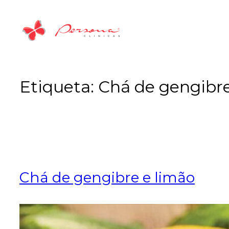
Saltar
para
o
conteúdo
Etiqueta:
Chá de gengibre
Chá de gengibre e limão