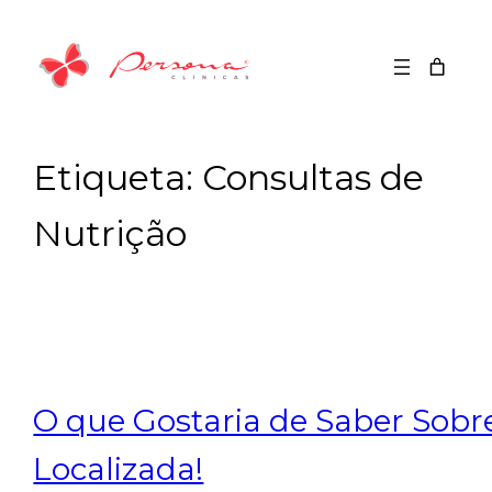
Saltar
para
o
conteúdo
Etiqueta:
Consultas de
Nutrição
O que Gostaria de Saber Sobr
Localizada!