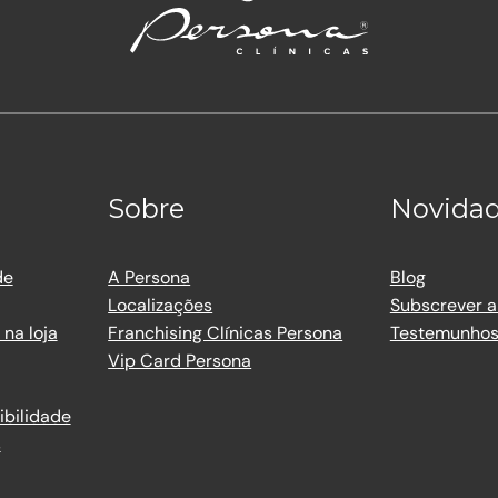
Sobre
Novida
de
A Persona
Blog
Localizações
Subscrever a
na loja
Franchising Clínicas Persona
Testemunho
Vip Card Persona
ibilidade
s