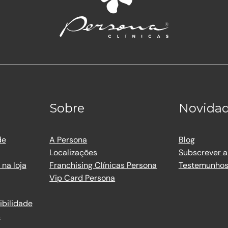
Sobre
Novida
de
A Persona
Blog
Localizações
Subscrever a
na loja
Franchising Clínicas Persona
Testemunho
Vip Card Persona
ibilidade
s