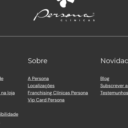
Sobre
Novida
de
A Persona
Blog
Localizações
Subscrever a
na loja
Franchising Clínicas Persona
Testemunho
Vip Card Persona
ibilidade
s