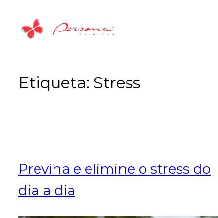
Saltar
para
o
conteúdo
Etiqueta:
Stress
Previna e elimine o stress do
dia a dia