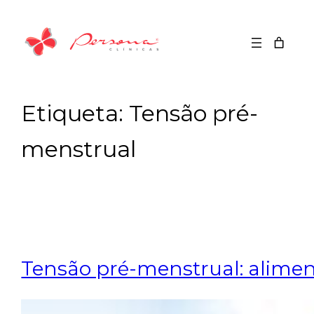
Saltar
para
o
conteúdo
Etiqueta:
Tensão pré-
menstrual
Tensão pré-menstrual: alimen