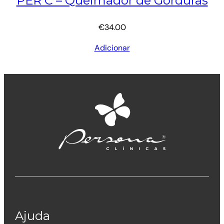
PER C – Queimador de Gorduras
€
34.00
Adicionar
Ajuda