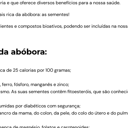
ria e que oferece diversos benefícios para a nossa saúde.
is rica da abóbora: as sementes!
entes e compostos bioativos, podendo ser incluídas na nossa
da abóbora:
ca de 25 calorias por 100 gramas;
 ferro, fósforo, manganês e zinco;
anismo. As suas sementes contêm fitoesteróis, que são conhec
sumidas por diabéticos com segurança;
cro da mama, do colon, da pele, do colo do útero e do pulmã
sença de magnésio, folatos e carotenoides;