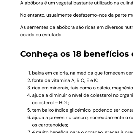
A abóbora é um vegetal bastante utilizado na culiná
No entanto, usualmente desfazemo-nos da parte ma
As sementes da abóbora são ricas em diversos nutri
cozida ou estufada.
Conheça os 18 benefícios 
baixa em caloria, na medida que fornecem cer
fonte de vitamina A, B C, E e K;
rica em minerais, tais como o cálcio, magnésio,
ajuda a diminuir o nível de colesterol no org
colesterol – HDL;
tem baixo índice glicémico, podendo ser con
ajuda a prevenir o cancro, nomeadamente o can
os carotenoides;
é muito benéfica para o coração, graças à pre