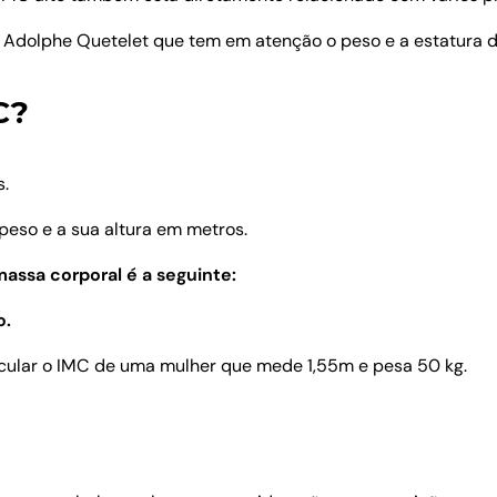
Adolphe Quetelet que tem em atenção o peso e a estatura d
C?
s.
peso e a sua altura em metros.
assa corporal é a seguinte:
o.
cular o IMC de uma mulher que mede 1,55m e pesa 50 kg.