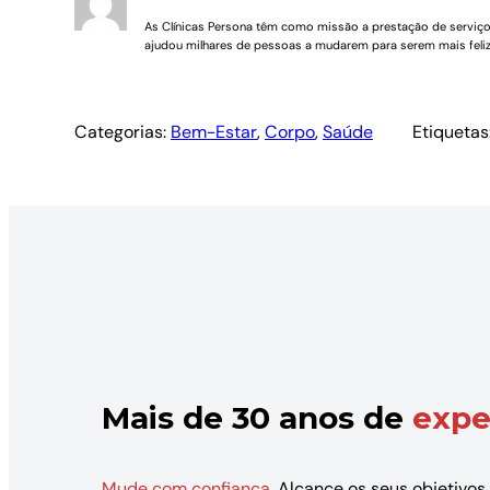
As Clínicas Persona têm como missão a prestação de serviços 
ajudou milhares de pessoas a mudarem para serem mais feliz
Categorias:
Bem-Estar
, 
Corpo
, 
Saúde
Etiquetas
Mais de 30 anos de
expe
Mude com confiança.
Alcance os seus objetivos