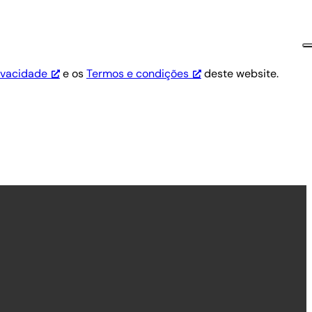
rivacidade
e os
Termos e condições
deste website.