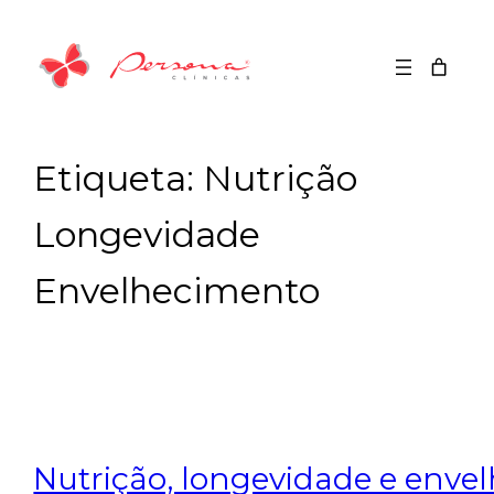
Saltar
para
o
conteúdo
Etiqueta:
Nutrição
Longevidade
Envelhecimento
Nutrição, longevidade e enve