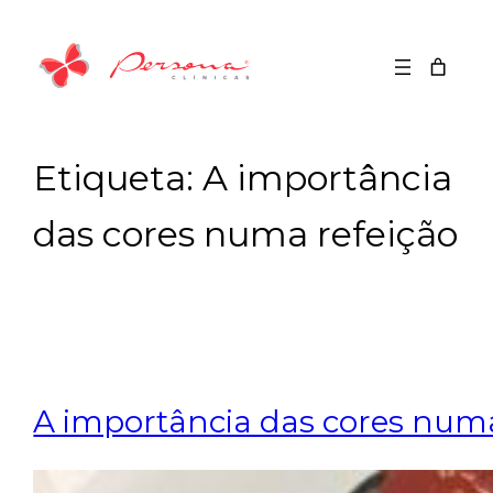
Saltar
para
o
conteúdo
Etiqueta:
A importância
das cores numa refeição
A importância das cores numa