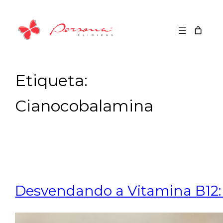
Saltar
para
o
conteúdo
Etiqueta:
Cianocobalamina
Desvendando a Vitamina B12: 