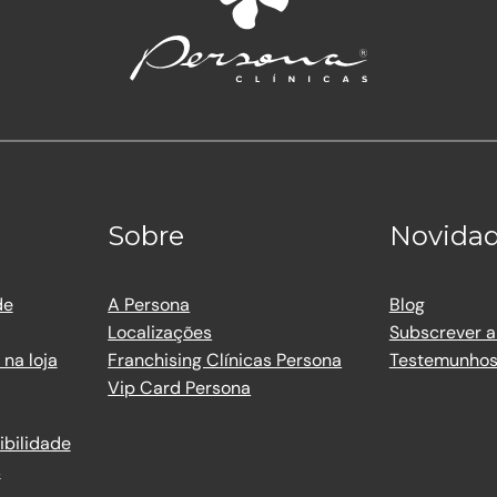
Sobre
Novida
de
A Persona
Blog
Localizações
Subscrever a
na loja
Franchising Clínicas Persona
Testemunho
Vip Card Persona
ibilidade
s