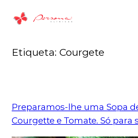
Saltar
para
o
conteúdo
Etiqueta:
Courgete
Preparamos-lhe uma Sopa d
Courgette e Tomate. Só para s