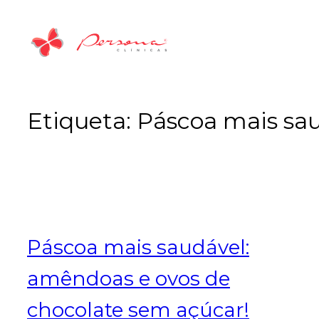
Saltar
para
o
conteúdo
Etiqueta:
Páscoa mais sa
Páscoa mais saudável:
amêndoas e ovos de
chocolate sem açúcar!