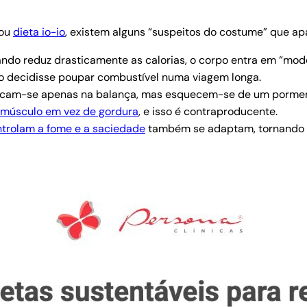
ou
dieta io-io
, existem alguns “suspeitos do costume” que a
do reduz drasticamente as calorias, o corpo entra em “mod
mo decidisse poupar combustível numa viagem longa.
ocam-se apenas na balança, mas esquecem-se de um pormeno
 músculo em vez de gordura
, e isso é contraproducente.
trolam a fome e a saciedade
também se adaptam, tornando ca