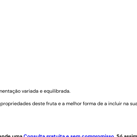
mentação variada e equilibrada.
propriedades deste fruta e a melhor forma de a incluir na su
agende uma
Consulta gratuita e sem compromisso
.
Só assim