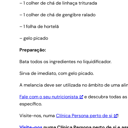
– 1 colher de chá de linhaça triturada
– 1 colher de chá de gengibre ralado
– 1 folha de hortelã
– gelo picado
Preparação:
Bata todos os ingredientes no liquidificador.
Sirva de imediato, com gelo picado.
A melancia deve ser utilizada no âmbito de uma ali
Fale com o seu nutricionista
e descubra todas as 
específico.
Visite-nos, numa
Clínica Persona perto de si
!
Visite-nos
numa Clínica Persona perto de si e 