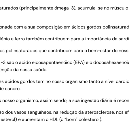
aturados (principalmente ómega-3), acumula-se no músculo 
acionada com a sua composição em ácidos gordos polinsaturad
elénio e ferro também contribuem para a importância da sard
os polinsaturados que contribuem para o bem-estar do noss
-3 são o ácido eicosapentaenóico (EPA) e o docosahexaenói
tenção da nossa saúde.
tes ácidos gordos têm no nosso organismo tanto a nível cardi
de cancro.
 nosso organismo, assim sendo, a sua ingestão diária é rec
os vasos sanguíneos, na redução da aterosclerose, nos efeit
olesterol) e aumentam o HDL (o “bom” colesterol).