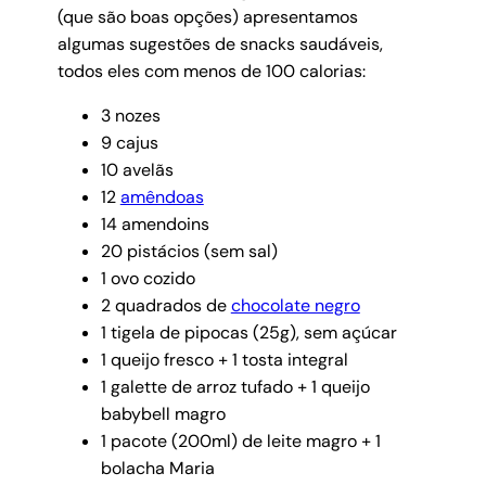
(que são boas opções) apresentamos
algumas sugestões de snacks saudáveis,
todos eles com menos de 100 calorias:
3 nozes
9 cajus
10 avelãs
12
amêndoas
14 amendoins
20 pistácios (sem sal)
1 ovo cozido
2 quadrados de
chocolate negro
1 tigela de pipocas (25g), sem açúcar
1 queijo fresco + 1 tosta integral
1 galette de arroz tufado + 1 queijo
babybell magro
1 pacote (200ml) de leite magro + 1
bolacha Maria