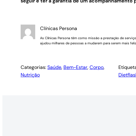
seguir e ter a garantia de um acompanhamento p
Clínicas Persona
As Clínicas Persona têm como missão a prestação de serviços 
ajudou milhares de pessoas a mudarem para serem mais feliz
Categorias:
Saúde
, 
Bem-Estar
, 
Corpo
, 
Etiquet
Nutrição
Dietflas