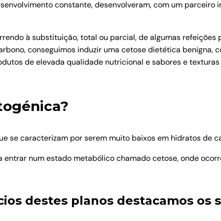
esenvolvimento constante, desenvolveram, com um parceiro i
orrendo à substituição, total ou parcial, de algumas refeiçõe
carbono, conseguimos induzir uma cetose dietética benigna, 
tos de elevada qualidade nutricional e sabores e texturas 
togénica?
ue se caracterizam por serem muito baixos em hidratos de ca
a entrar num estado metabólico chamado cetose, onde ocorr
ícios destes planos destacamos os 