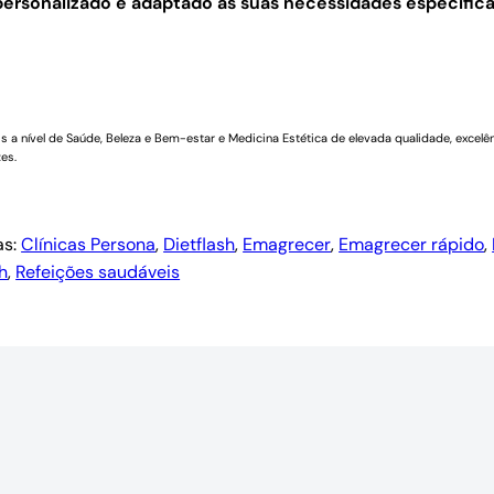
ersonalizado e adaptado às suas necessidades específica
a nível de Saúde, Beleza e Bem-estar e Medicina Estética de elevada qualidade, excelên
es.
as:
Clínicas Persona
, 
Dietflash
, 
Emagrecer
, 
Emagrecer rápido
, 
h
, 
Refeições saudáveis