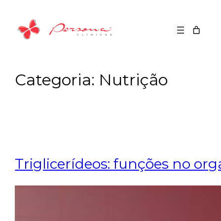
Saltar
para
o
conteúdo
Categoria:
Nutrição
Triglicerídeos: funções no or